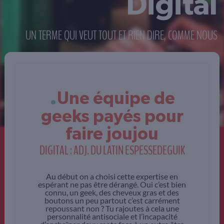
Digital
UN TERME QUI VEUT TOUT ET RIEN DIRE, COMME NOUS
.
Une équipe de
geeks payés pour
faire joujou
DIGITAL : ADJ. DU LATIN ESPESSEDEGUIK
Au début on a choisi cette expertise en
espérant ne pas être dérangé. Oui c’est bien
connu, un geek, des cheveux gras et des
boutons un peu partout c’est carrément
repoussant non ? Tu rajoutes à cela une
personnalité antisociale et l’incapacité