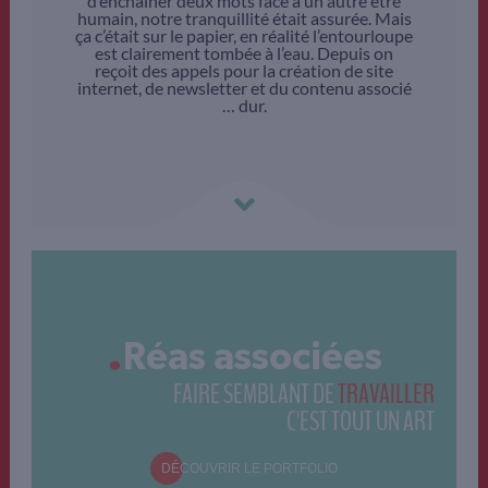
d’enchaîner deux mots face à un autre être
humain, notre tranquillité était assurée. Mais
ça c’était sur le papier, en réalité l’entourloupe
est clairement tombée à l’eau. Depuis on
reçoit des appels pour la création de site
internet, de newsletter et du contenu associé
… dur.
.
Réas associées
FAIRE SEMBLANT DE
TRAVAILLER
C'EST TOUT UN ART
DÉCOUVRIR LE PORTFOLIO