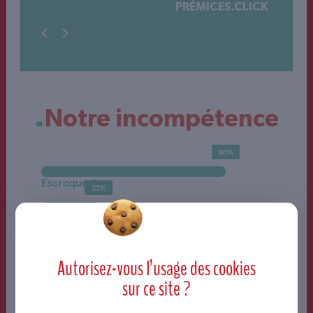
ES
PRÉMICES.CLICK
.
Notre incompétence
80
%
Escroquerie
25
%
Mauvaise foi
50
%
Hypocrisie
Autorisez-vous l’usage des
cookies
sur ce site ?