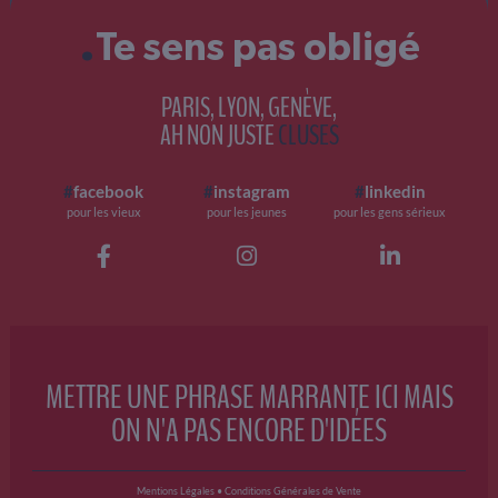
.
Te sens pas obligé
PARIS, LYON, GENÈVE,
AH NON JUSTE
CLUSES
#
facebook
#
instagram
#
linkedin
pour les vieux
pour les jeunes
pour les gens sérieux
METTRE UNE PHRASE MARRANTE ICI MAIS
ON N'A PAS ENCORE D'IDÉES
Mentions Légales
•
Conditions Générales de Vente