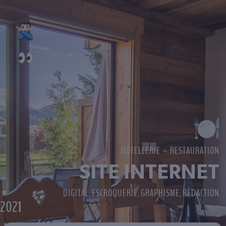
HÔTELLERIE – RESTAURATION
SITE INTERNET
DIGITAL
ESCROQUERIE
GRAPHISME
RÉDACTION
,
,
,
2021