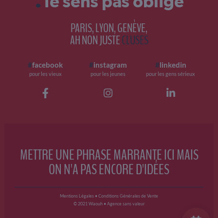
Te sens pas obligé
PARIS, LYON, GENÈVE,
AH NON JUSTE
CLUSES
#
facebook
#
instagram
#
linkedin
pour les vieux
pour les jeunes
pour les gens sérieux
METTRE UNE PHRASE MARRANTE ICI MAIS
ON N'A PAS ENCORE D'IDÉES
Mentions Légales
•
Conditions Générales de Vente
© 2021 Waouh • Agence sans valeur