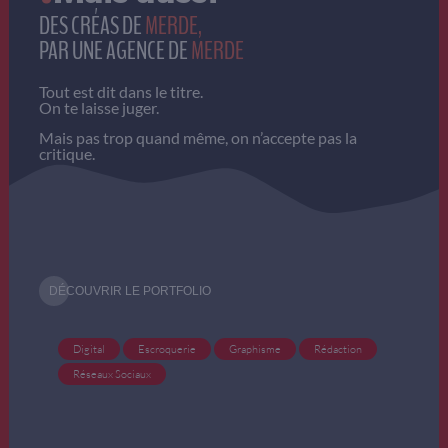
DES CRÉAS DE
MERDE,
PAR UNE AGENCE DE
MERDE
Tout est dit dans le titre.
On te laisse juger.
Mais pas trop quand même, on n’accepte pas la
critique.
DÉCOUVRIR LE PORTFOLIO
on
Digital
Escroquerie
Graphisme
Photos / Vidéos
Rédaction
Stratégie