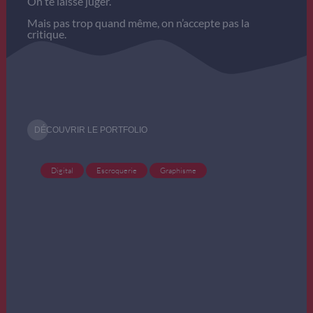
On te laisse juger.
Mais pas trop quand même, on n’accepte pas la
critique.
DÉCOUVRIR LE PORTFOLIO
Graphisme
Escroquerie