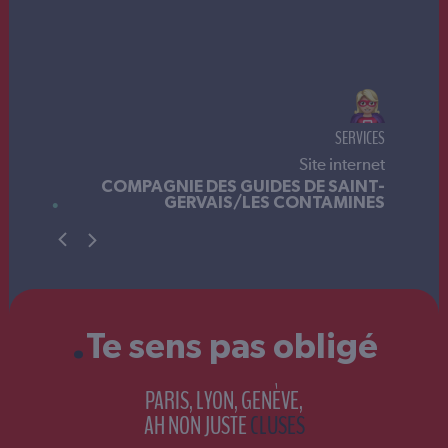
CES
COLLECTIVITÉS
net
Logo
T-
ES
MAIRIE D’AMANCY
.
Te sens pas obligé
PARIS, LYON, GENÈVE,
AH NON JUSTE
CLUSES