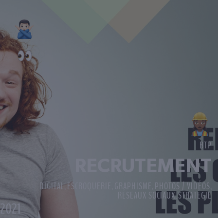
BTP
RECRUTEMENT
DIGITAL
ESCROQUERIE
GRAPHISME
PHOTOS / VIDÉOS
,
,
,
,
RÉSEAUX SOCIAUX
STRATÉGIE
,
2021