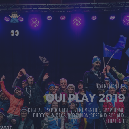
ÉVÈNEMENTIEL
OUI PLAY 2019
DIGITAL
ESCROQUERIE
ÉVÈNEMENTIEL
GRAPHISME
,
,
,
,
PHOTOS / VIDÉOS
RÉDACTION
RÉSEAUX SOCIAUX
,
,
,
STRATÉGIE