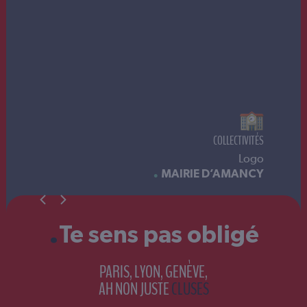
CES
COLLECTIVITÉS
et
Logo
T-
ES
MAIRIE D’AMANCY
.
Te sens pas obligé
PARIS, LYON, GENÈVE,
AH NON JUSTE
CLUSES