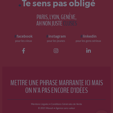
.
Te sens pas obligé
PARIS, LYON, GENÈVE,
AH NON JUSTE
CLUSES
#
facebook
#
instagram
#
linkedin
pour les vieux
pour les jeunes
pour les gens sérieux
METTRE UNE PHRASE MARRANTE ICI MAIS
ON N'A PAS ENCORE D'IDÉES
Mentions Légales
•
Conditions Générales de Vente
© 2021 Waouh • Agence sans valeur