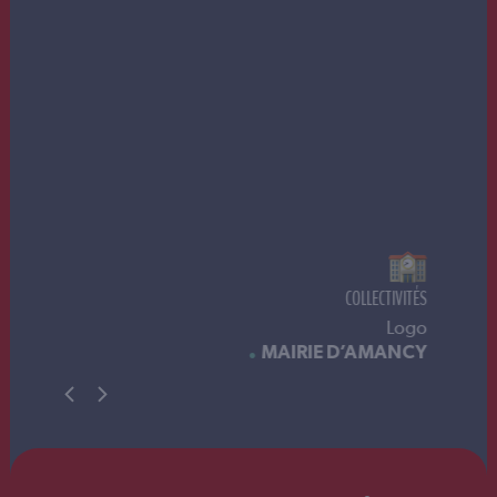
CES
COLLECTIVITÉS
et
Logo
T-
ES
MAIRIE D’AMANCY