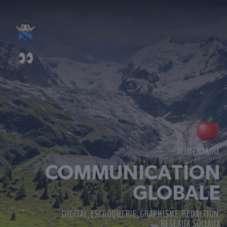
ALIMENTAIRE
COMMUNICATION
GLOBALE
DIGITAL
ESCROQUERIE
GRAPHISME
RÉDACTION
,
,
,
,
RÉSEAUX SOCIAUX