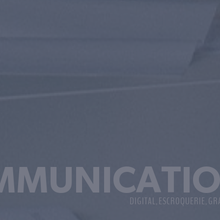
MMUNICATIO
DIGITAL
ESCROQUERIE
GR
,
,