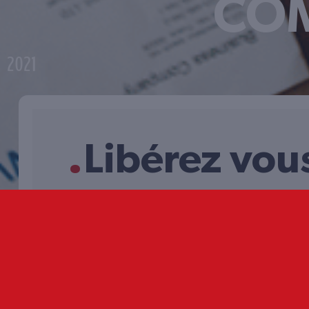
CO
2021
.
Libérez vous
UNE ASSISTANCE QUALIFIÉE ET E
Déclar’service vous accompagne dans la gestion de 
administratives quotidiennes. Des réponses simple
les plus complexes, cette entreprise haut-savoyarde 
particuliers avec son assistance administrative et i
Expérimentée et qualifiée, Déclar’service a choisi 
d’une communication à la hauteur de son expertise. 
afin d’offrir une identité visuelle reconnaissable à c