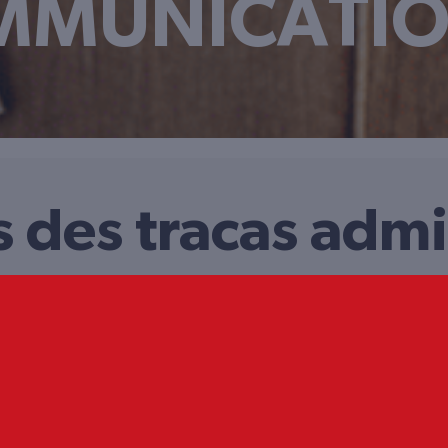
MMUNICATIO
 des tracas admi
XPÉRIMENTÉE
UN SERVICE FLEXIBLE ET
vos tâches
Classement, archivage de papiers, suiv
s aux interrogations
d’impôts, … Déclar’service propose u
simplifie la vie des
personnalisé selon vos besoins, qu’ils
nformatique.
structure s’adresse à tous les particul
Waouh pour bénéficier
un réel gain de temps. Du côté de la c
Un logo a été créé
pub ont été réalisés reprenant le co
ette entreprise.
cartes de visites. Un site internet au