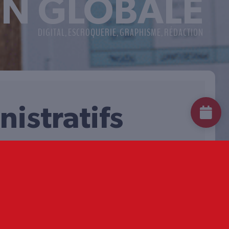
N GLOBALE
DIGITAL
ESCROQUERIE
GRAPHISME
RÉDACTION
,
,
,
nistratifs
 PERSONNEL
ie de trésorerie, déclarations
n accompagnement flexible et
 soient réguliers ou ponctuels. Cette
iers de Haute-Savoie pour leur offrir
ommunication, un flyer et un encart
ncept dynamique et amusant des
 web design moderne et coloré,