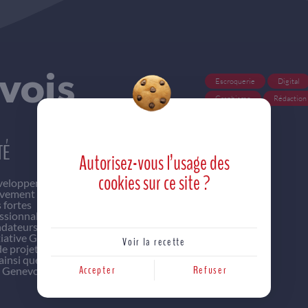
evois
Escroquerie
Digital
Graphisme
Rédaction
Stratégie
TÉ
Autorisez-vous l’usage des
cookies
sur ce site ?
éveloppement et
ouvement national
 fortes
essionnalisme de
ndateurs tels que
itiative Genevois
Voir la recette
de projet
ainsi que 3
Accepter
Refuser
le Genevois Haut-