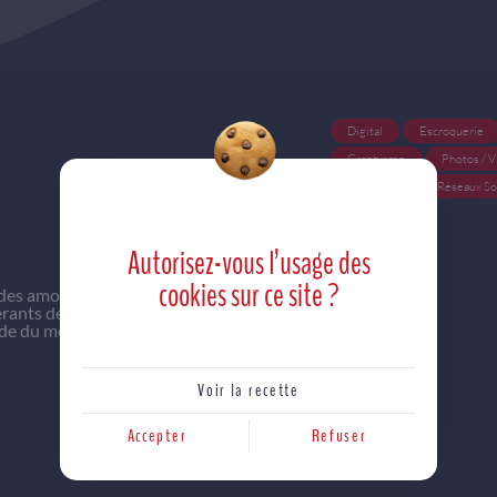
Digital
Escroquerie
Graphisme
Photos / V
Rédaction
Réseaux So
Autorisez-vous l’usage des
cookies
sur ce site ?
ur des amoureux de
érants de
nde du meilleur de
Voir la recette
Accepter
Refuser