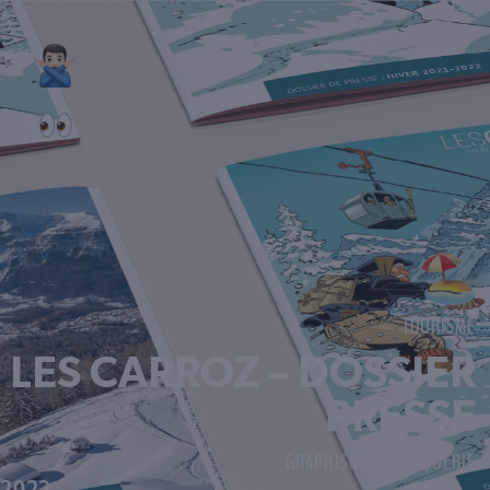
TOURISME
LES CARROZ – DOSSIER
PRESSE
GRAPHISME
ESCROQUERIE
,