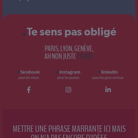
.
Te sens pas obligé
PARIS, LYON, GENÈVE,
AH NON JUSTE
CLUSES
#
facebook
#
instagram
#
linkedin
pour les vieux
pour les jeunes
pour les gens sérieux
METTRE UNE PHRASE MARRANTE ICI MAIS